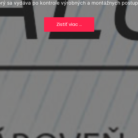
orý sa vydáva po kontrole výrobných a montážnych postup
Zistiť viac ...