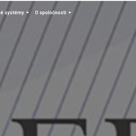
é systémy
O spoločnosti