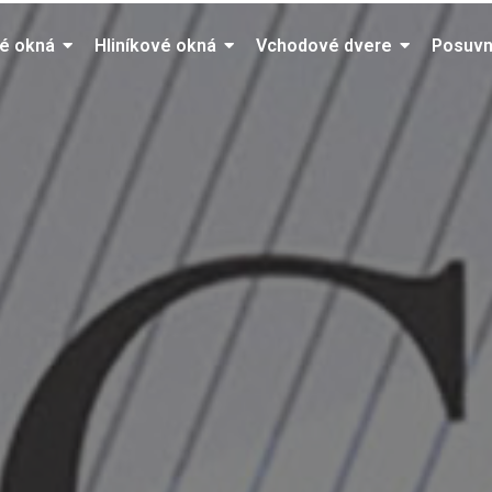
vé okná
Hliníkové okná
Vchodové dvere
Posuvn