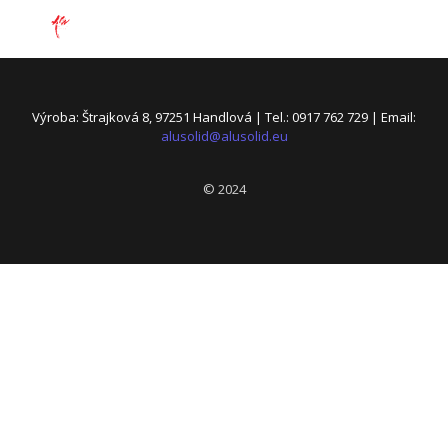
Výroba: Štrajková 8, 97251 Handlová | Tel.: 0917 762 729 | Email:
alusolid@alusolid.eu
© 2024